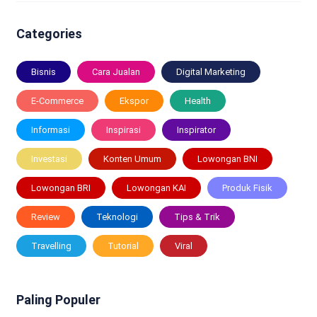
Categories
Bisnis
Cara Jualan
Digital Marketing
E-Commerce
Ekspor
Health
Informasi
Inspirasi
Inspirator
Investasi
Konten Umum
Lowongan BNI
Lowongan BRI
Lowongan KAI
Produk Fisik
Review
Teknologi
Tips & Trik
Travelling
Tutorial
Viral
Paling Populer