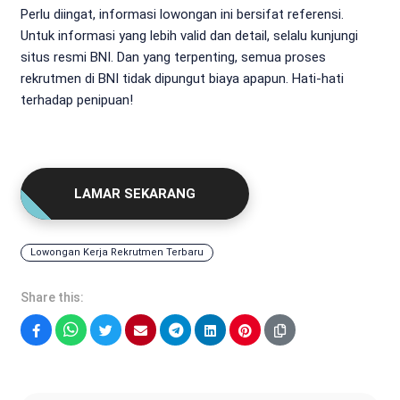
Perlu diingat, informasi lowongan ini bersifat referensi.
Untuk informasi yang lebih valid dan detail, selalu kunjungi
situs resmi BNI. Dan yang terpenting, semua proses
rekrutmen di BNI tidak dipungut biaya apapun. Hati-hati
terhadap penipuan!
LAMAR SEKARANG
Lowongan Kerja Rekrutmen Terbaru
Share this:
Facebook
WhatsApp
Twitter
Email
Telegram
LinkedIn
Pinterest