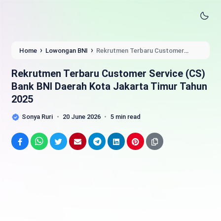
›
›
Home
Lowongan BNI
Rekrutmen Terbaru Customer
Service (CS) Bank BNI Daerah Kota Jakarta Timur Tahun 2025
Rekrutmen Terbaru Customer Service (CS)
Bank BNI Daerah Kota Jakarta Timur Tahun
2025
Sonya Ruri
20 June 2026
5 min read
Facebook
WhatsApp
Twitter
Email
Telegram
LinkedIn
Pinterest