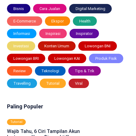
Bisnis
Cara Jualan
Digital Marketing
E-Commerce
Ekspor
Health
Informasi
Inspirasi
Inspirator
Investasi
Konten Umum
Lowongan BNI
Lowongan BRI
Lowongan KAI
Produk Fisik
Review
Teknologi
Tips & Trik
Travelling
Tutorial
Viral
Paling Populer
Tutorial
Wajib Tahu, 6 Ciri Tampilan Akun