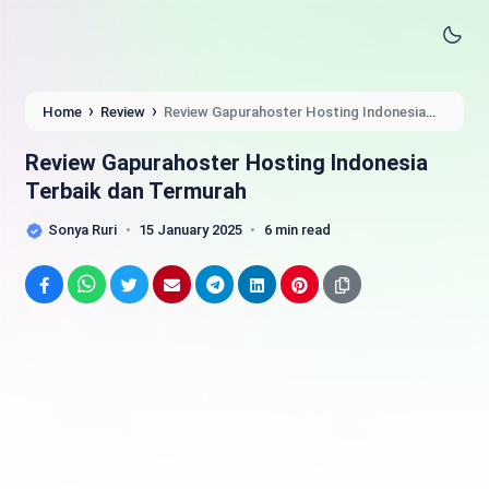
›
›
Home
Review
Review Gapurahoster Hosting Indonesia
Terbaik dan Termurah
Review Gapurahoster Hosting Indonesia
Terbaik dan Termurah
Sonya Ruri
15 January 2025
6 min read
Facebook
WhatsApp
Twitter
Email
Telegram
LinkedIn
Pinterest