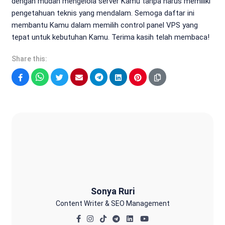
dengan mudah mengelola server Kamu tanpa harus memiliki
pengetahuan teknis yang mendalam. Semoga daftar ini
membantu Kamu dalam memilih control panel VPS yang
tepat untuk kebutuhan Kamu. Terima kasih telah membaca!
Share this:
Facebook
WhatsApp
Twitter
Email
Telegram
LinkedIn
Pinterest
Sonya Ruri
Sonya Ruri
Content Writer & SEO Management