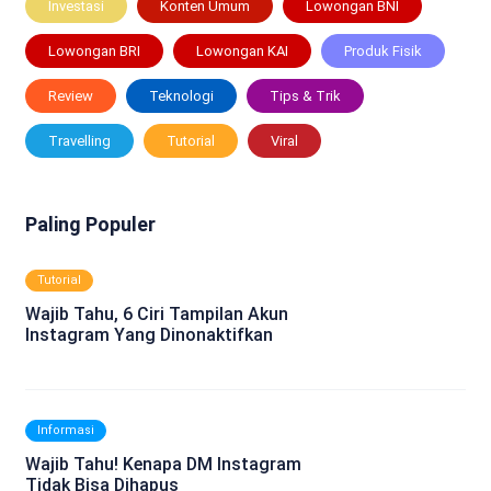
Investasi
Konten Umum
Lowongan BNI
Lowongan BRI
Lowongan KAI
Produk Fisik
Review
Teknologi
Tips & Trik
Travelling
Tutorial
Viral
Paling Populer
Tutorial
Wajib Tahu, 6 Ciri Tampilan Akun
Instagram Yang Dinonaktifkan
Informasi
Wajib Tahu! Kenapa DM Instagram
Tidak Bisa Dihapus