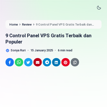
›
›
Home
Review
9 Control Panel VPS Gratis Terbaik dan
Populer
9 Control Panel VPS Gratis Terbaik dan
Populer
Sonya Ruri
15 January 2025
6 min read
Facebook
WhatsApp
Twitter
Email
Telegram
LinkedIn
Pinterest