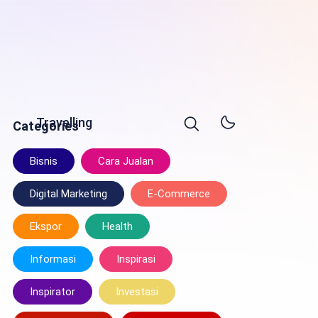
Travelling
Categories
Bisnis
Cara Jualan
Digital Marketing
E-Commerce
Ekspor
Health
Informasi
Inspirasi
Inspirator
Investasi