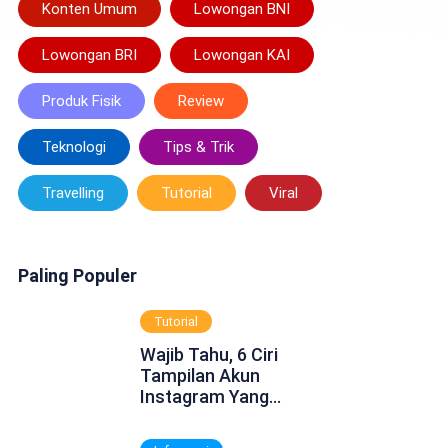
Konten Umum
Lowongan BNI
Lowongan BRI
Lowongan KAI
Produk Fisik
Review
Teknologi
Tips & Trik
Travelling
Tutorial
Viral
Paling Populer
Tutorial
Wajib Tahu, 6 Ciri
Tampilan Akun
Instagram Yang
Dinonaktifkan