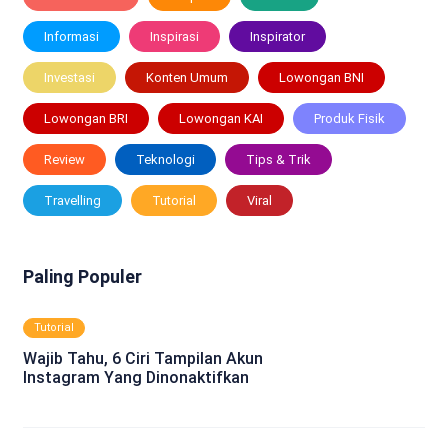
Informasi
Inspirasi
Inspirator
Investasi
Konten Umum
Lowongan BNI
Lowongan BRI
Lowongan KAI
Produk Fisik
Review
Teknologi
Tips & Trik
Travelling
Tutorial
Viral
Paling Populer
Tutorial
Wajib Tahu, 6 Ciri Tampilan Akun
Instagram Yang Dinonaktifkan