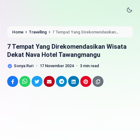
›
›
Home
Travelling
7 Tempat Yang Direkomendasikan
Wisata Dekat Nava Hotel Tawangmangu
7 Tempat Yang Direkomendasikan Wisata
Dekat Nava Hotel Tawangmangu
Sonya Ruri
17 November 2024
3 min read
Facebook
WhatsApp
Twitter
Email
Telegram
LinkedIn
Pinterest