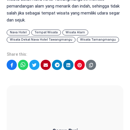
pemandangan alam yang menarik dan indah, sehingga tidak
salah jika sebagai tempat wisata yang memiliki udara segar
dan sejuk.
Nava Hotel
Tempat Wisata
Wisata Alam
Wisata Dekat Nava Hotel Tawangmangu
Wisata Tamangmangu
Share this:
Facebook
WhatsApp
Twitter
Email
Telegram
LinkedIn
Pinterest
Sonya Ruri