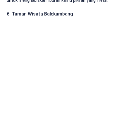
untuk menghabiskan liburan kamu pikiran yang fresh.
6. Taman Wisata Balekambang