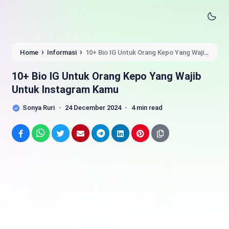
›
›
Home
Informasi
10+ Bio IG Untuk Orang Kepo Yang Wajib
Untuk Instagram Kamu
10+ Bio IG Untuk Orang Kepo Yang Wajib
Untuk Instagram Kamu
Sonya Ruri
24 December 2024
4 min read
Facebook
WhatsApp
Twitter
Email
Telegram
LinkedIn
Pinterest