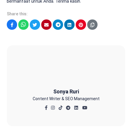
bermanfaat untuk Anda. Terima kasih.
Share this:
Facebook
WhatsApp
Twitter
Email
Telegram
LinkedIn
Pinterest
Sonya Ruri
Sonya Ruri
Content Writer & SEO Management