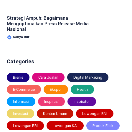
Strategi Ampuh: Bagaimana
Mengoptimalkan Press Release Media
Nasional
Sonya Ruri
Categories
Bisnis
Cara Jualan
Digital Marketing
E-Commerce
Ekspor
Health
Informasi
Inspirasi
Inspirator
Investasi
Konten Umum
Lowongan BNI
Lowongan BRI
Lowongan KAI
Produk Fisik