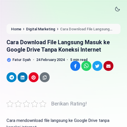
›
›
Home
Digital Marketing
Cara Download File Langsung
Masuk ke Google Drive Tanpa Koneksi Internet
Cara Download File Langsung Masuk ke
Google Drive Tanpa Koneksi Internet
Fatur Syah
24 February 2024
5 min read
Facebook
WhatsApp
Twitter
Email
Telegram
LinkedIn
Pinterest
Berikan Rating!
Cara mendownload file langsung ke Google Drive tanpa