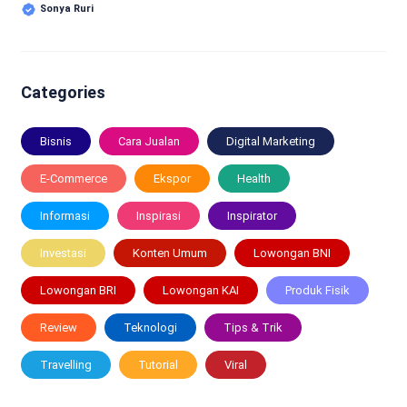
Sonya Ruri
Categories
Bisnis
Cara Jualan
Digital Marketing
E-Commerce
Ekspor
Health
Informasi
Inspirasi
Inspirator
Investasi
Konten Umum
Lowongan BNI
Lowongan BRI
Lowongan KAI
Produk Fisik
Review
Teknologi
Tips & Trik
Travelling
Tutorial
Viral