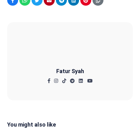
Facebook
WhatsApp
Twitter
Email
Telegram
LinkedIn
Pinterest
Fatur Syah
Fatur Syah
You might also like