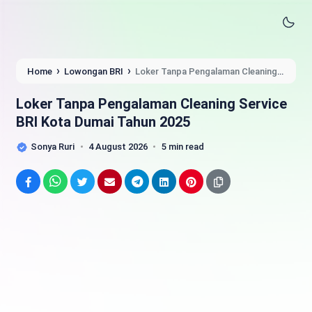
›
›
Home
Lowongan BRI
Loker Tanpa Pengalaman Cleaning
Service BRI Kota Dumai Tahun 2025
Loker Tanpa Pengalaman Cleaning Service
BRI Kota Dumai Tahun 2025
Sonya Ruri
4 August 2026
5 min read
Facebook
WhatsApp
Twitter
Email
Telegram
LinkedIn
Pinterest