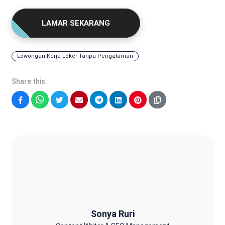
LAMAR SEKARANG
Lowongan Kerja Loker Tanpa Pengalaman
Share this:
Facebook
WhatsApp
Twitter
Email
Telegram
LinkedIn
Pinterest
Sonya Ruri
Sonya Ruri