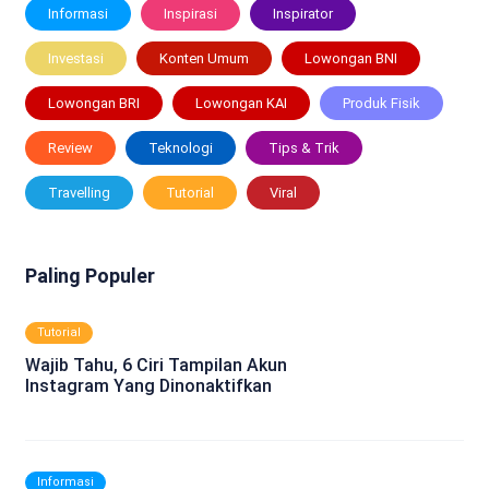
Informasi
Inspirasi
Inspirator
Investasi
Konten Umum
Lowongan BNI
Lowongan BRI
Lowongan KAI
Produk Fisik
Review
Teknologi
Tips & Trik
Travelling
Tutorial
Viral
Paling Populer
Tutorial
Wajib Tahu, 6 Ciri Tampilan Akun
Instagram Yang Dinonaktifkan
Informasi