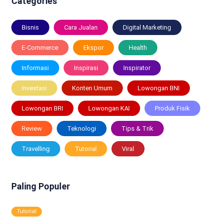
Categories
Bisnis
Cara Jualan
Digital Marketing
E-Commerce
Ekspor
Health
Informasi
Inspirasi
Inspirator
Investasi
Konten Umum
Lowongan BNI
Lowongan BRI
Lowongan KAI
Produk Fisik
Review
Teknologi
Tips & Trik
Travelling
Tutorial
Viral
Paling Populer
Tutorial