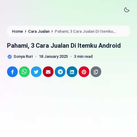
›
›
Home
Cara Jualan
Pahami, 3 Cara Jualan Di Itemku
Android
Pahami, 3 Cara Jualan Di Itemku Android
Sonya Ruri
18 January 2025
3 min read
Facebook
WhatsApp
Twitter
Email
Telegram
LinkedIn
Pinterest