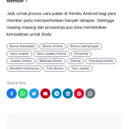
Member ?
Jadi, untuk proses cara jualan di Itemku Android bagi para
member perlu memperhatikan banyak tahapan. Sehingga
masing-masing dari prosesnya pun bisa memberikan
kemudahan untuk Anda.
Bisnis Karyawan
Bisnis Online
Bisnis Sampingan
Cara Jualan
Cara Jualan Online
Dropship
Jualan Online
Motivasi Bisnis
Olshop
Peluang Usaha
Reseller Indonesia
Tips Bisnis
Tips Jualan
Share this:
Facebook
WhatsApp
Twitter
Email
Telegram
LinkedIn
Pinterest
Sonya Ruri