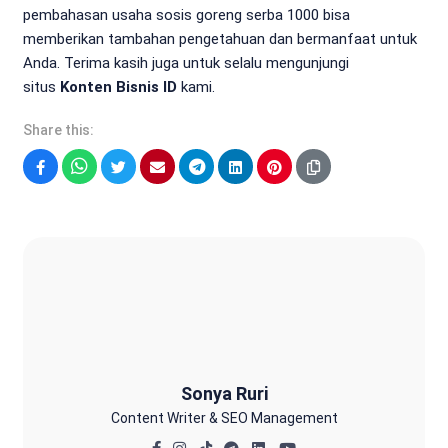
pembahasan usaha sosis goreng serba 1000 bisa
memberikan tambahan pengetahuan dan bermanfaat untuk
Anda. Terima kasih juga untuk selalu mengunjungi
situs
Konten Bisnis ID
kami.
Share this:
Facebook
WhatsApp
Twitter
Email
Telegram
LinkedIn
Pinterest
Sonya Ruri
Sonya Ruri
Content Writer & SEO Management