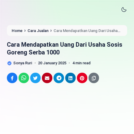
›
›
Home
Cara Jualan
Cara Mendapatkan Uang Dari Usaha
Sosis Goreng Serba 1000
Cara Mendapatkan Uang Dari Usaha Sosis
Goreng Serba 1000
Sonya Ruri
20 January 2025
4 min read
Facebook
WhatsApp
Twitter
Email
Telegram
LinkedIn
Pinterest