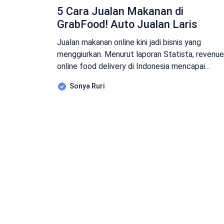
5 Cara Jualan Makanan di
GrabFood! Auto Jualan Laris
Jualan makanan online kini jadi bisnis yang
menggiurkan. Menurut laporan Statista, revenue
online food delivery di Indonesia mencapai
US$1.054,7 juta pada 2022. Data tersebut
Sonya Ruri
meningkat dibandingkan tahun 2021 yang
mencapai US$803,1 juta. Tak mengherankan jika
bisnis ini begitu menjanjikan sehingga banyak
pelaku bisnis terjun ke usaha makanan online
seperti di GrabFood. 5 Cara Jualan Makanan […]