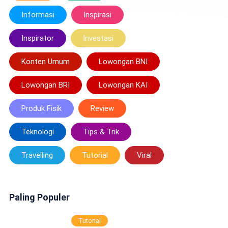
Informasi
Inspirasi
Inspirator
Investasi
Konten Umum
Lowongan BNI
Lowongan BRI
Lowongan KAI
Produk Fisik
Review
Teknologi
Tips & Trik
Travelling
Tutorial
Viral
Paling Populer
Tutorial