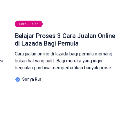
Cara Jualan
Belajar Proses 3 Cara Jualan Online
di Lazada Bagi Pemula
Cara jualan online di lazada bagi pemula memang
ya
bukan hal yang sulit. Bagi mereka yang ingin
ra
berjualan pun bisa memperhatikan banyak proses.
Bagaimana caranya agar proses tersebut dapat
Sonya Ruri
berjalan dengan mulus. Terlebih lagi kadang
berjualan di lazada ada banyak hal yang perlu
untuk diperhatikan setiap penjual. Memang,
mereka yang berjualan di marketplace tersebut.
Akan ada […]