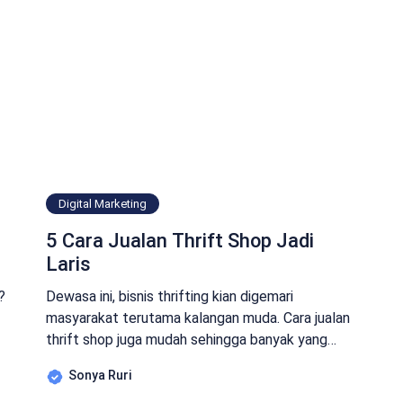
Digital Marketing
5 Cara Jualan Thrift Shop Jadi
Laris
?
Dewasa ini, bisnis thrifting kian digemari
masyarakat terutama kalangan muda. Cara jualan
thrift shop juga mudah sehingga banyak yang
tertarik menjalankan usaha tersebut. 5 Cara
Sonya Ruri
u.
Jualan Thrift Shop Makin Cuan Bisnis jualan baju