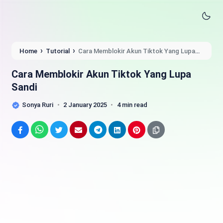
›
›
Home
Tutorial
Cara Memblokir Akun Tiktok Yang Lupa
Sandi
Cara Memblokir Akun Tiktok Yang Lupa
Sandi
Sonya Ruri
2 January 2025
4 min read
Facebook
WhatsApp
Twitter
Email
Telegram
LinkedIn
Pinterest