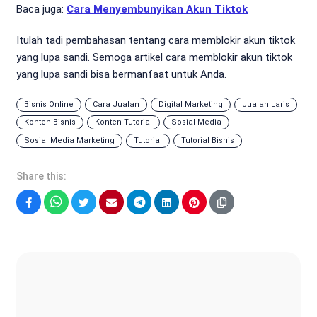
Baca juga:
Cara Menyembunyikan Akun Tiktok
Itulah tadi pembahasan tentang cara memblokir akun tiktok
yang lupa sandi. Semoga artikel cara memblokir akun tiktok
yang lupa sandi bisa bermanfaat untuk Anda.
Bisnis Online
Cara Jualan
Digital Marketing
Jualan Laris
Konten Bisnis
Konten Tutorial
Sosial Media
Sosial Media Marketing
Tutorial
Tutorial Bisnis
Share this:
Facebook
WhatsApp
Twitter
Email
Telegram
LinkedIn
Pinterest
Sonya Ruri