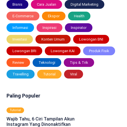
Bisnis
Cara Jualan
Digital Marketing
E-Commerce
Ekspor
Health
Informasi
Inspirasi
Inspirator
Investasi
Konten Umum
Lowongan BNI
Lowongan BRI
Lowongan KAI
Produk Fisik
Review
Teknologi
Tips & Trik
Travelling
Tutorial
Viral
Paling Populer
Tutorial
Wajib Tahu, 6 Ciri Tampilan Akun
Instagram Yang Dinonaktifkan