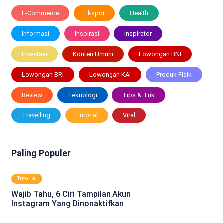
E-Commerce
Ekspor
Health
Informasi
Inspirasi
Inspirator
Investasi
Konten Umum
Lowongan BNI
Lowongan BRI
Lowongan KAI
Produk Fisik
Review
Teknologi
Tips & Trik
Travelling
Tutorial
Viral
Paling Populer
Tutorial
Wajib Tahu, 6 Ciri Tampilan Akun
Instagram Yang Dinonaktifkan