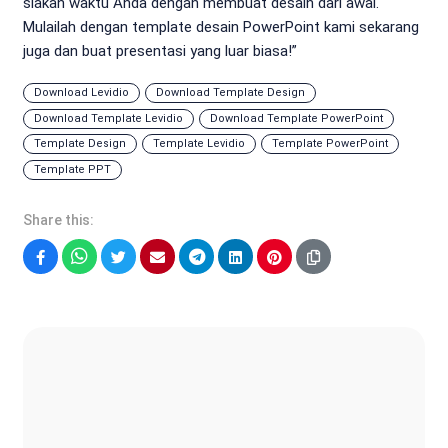
siakan waktu Anda dengan membuat desain dari awal.
Mulailah dengan template desain PowerPoint kami sekarang
juga dan buat presentasi yang luar biasa!”
Download Levidio
Download Template Design
Download Template Levidio
Download Template PowerPoint
Template Design
Template Levidio
Template PowerPoint
Template PPT
Share this:
Facebook
WhatsApp
Twitter
Email
Telegram
LinkedIn
Pinterest
Sonya Ruri