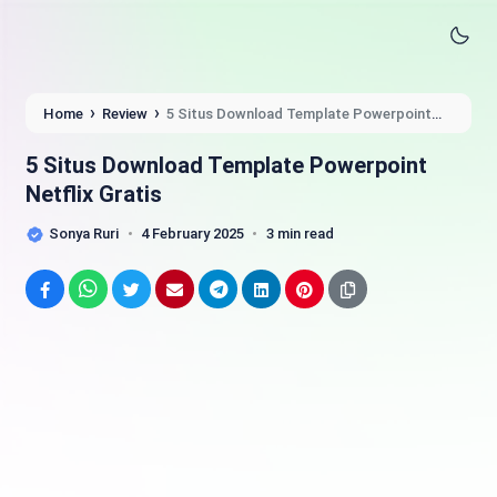
›
›
Home
Review
5 Situs Download Template Powerpoint
Netflix Gratis
5 Situs Download Template Powerpoint
Netflix Gratis
Sonya Ruri
4 February 2025
3 min read
Facebook
WhatsApp
Twitter
Email
Telegram
LinkedIn
Pinterest