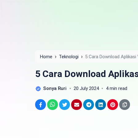
›
›
Home
Teknologi
5 Cara Download Aplikasi
5 Cara Download Aplika
Sonya Ruri
20 July 2024
4 min read
Facebook
WhatsApp
Twitter
Email
Telegram
LinkedIn
Pinterest