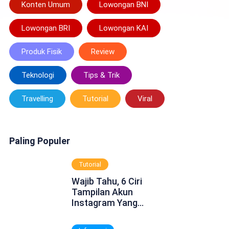
Konten Umum
Lowongan BNI
Lowongan BRI
Lowongan KAI
Produk Fisik
Review
Teknologi
Tips & Trik
Travelling
Tutorial
Viral
Paling Populer
Tutorial
Wajib Tahu, 6 Ciri
Tampilan Akun
Instagram Yang
Dinonaktifkan