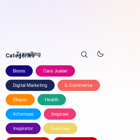
Travelling
Categories
Bisnis
Cara Jualan
Digital Marketing
E-Commerce
Ekspor
Health
Informasi
Inspirasi
Inspirator
Investasi