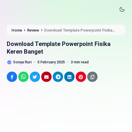
›
›
Home
Review
Download Template Powerpoint Fisika
Keren Banget
Download Template Powerpoint Fisika
Keren Banget
Sonya Ruri
5 February 2025
3 min read
Facebook
WhatsApp
Twitter
Email
Telegram
LinkedIn
Pinterest