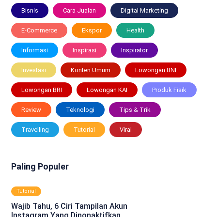
Bisnis
Cara Jualan
Digital Marketing
E-Commerce
Ekspor
Health
Informasi
Inspirasi
Inspirator
Investasi
Konten Umum
Lowongan BNI
Lowongan BRI
Lowongan KAI
Produk Fisik
Review
Teknologi
Tips & Trik
Travelling
Tutorial
Viral
Paling Populer
Tutorial
Wajib Tahu, 6 Ciri Tampilan Akun
Instagram Yang Dinonaktifkan