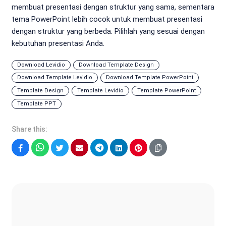
membuat presentasi dengan struktur yang sama, sementara
tema PowerPoint lebih cocok untuk membuat presentasi
dengan struktur yang berbeda. Pilihlah yang sesuai dengan
kebutuhan presentasi Anda.
Download Levidio
Download Template Design
Download Template Levidio
Download Template PowerPoint
Template Design
Template Levidio
Template PowerPoint
Template PPT
Share this:
Facebook
WhatsApp
Twitter
Email
Telegram
LinkedIn
Pinterest
Sonya Ruri