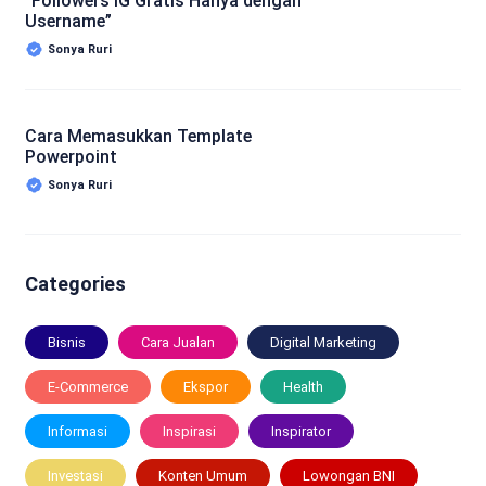
“Followers IG Gratis Hanya dengan
Username”
Sonya Ruri
Cara Memasukkan Template
Powerpoint
Sonya Ruri
Categories
Bisnis
Cara Jualan
Digital Marketing
E-Commerce
Ekspor
Health
Informasi
Inspirasi
Inspirator
Investasi
Konten Umum
Lowongan BNI