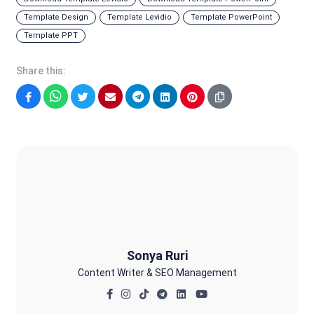
Template Design
Template Levidio
Template PowerPoint
Template PPT
Share this:
Facebook
WhatsApp
Twitter
Email
Telegram
LinkedIn
Pinterest
Sonya Ruri
Sonya Ruri
Content Writer & SEO Management