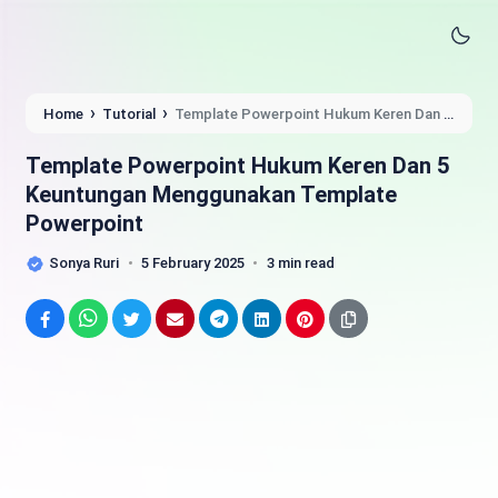
›
›
Home
Tutorial
Template Powerpoint Hukum Keren Dan 5
Keuntungan Menggunakan Template Powerpoint
Template Powerpoint Hukum Keren Dan 5
Keuntungan Menggunakan Template
Powerpoint
Sonya Ruri
5 February 2025
3 min read
Facebook
WhatsApp
Twitter
Email
Telegram
LinkedIn
Pinterest