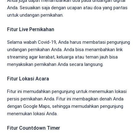
Anda juga dapat menambahkan doa pada undangan digital
Anda. Sesuaikan saja dengan ucapan atau doa yang pantas
untuk undangan pernikahan.
Fitur Live Pernikahan
Selama wabah Covid-19, Anda harus membatasi pengunjung
undangan pernikahan Anda. Anda bisa menambahkan link
streaming agar kerabat, keluarga atau teman jauh bisa
menyaksikan pernikahan Anda secara langsung.
Fitur Lokasi Acara
Fitur ini memudahkan pengunjung untuk menemukan lokasi
persis pernikahan Anda. Fitur ini membagikan denah Anda
dengan Google Maps, sehingga memudahkan pengunjung
menemukan lokasi Anda.
Fitur Countdown Timer