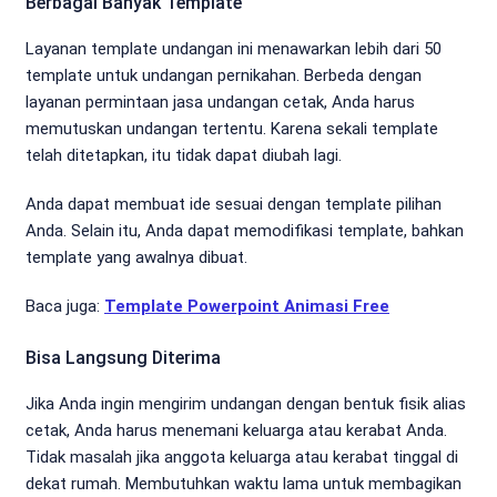
Berbagai Banyak Template
Layanan template undangan ini menawarkan lebih dari 50
template untuk undangan pernikahan. Berbeda dengan
layanan permintaan jasa undangan cetak, Anda harus
memutuskan undangan tertentu. Karena sekali template
telah ditetapkan, itu tidak dapat diubah lagi.
Anda dapat membuat ide sesuai dengan template pilihan
Anda. Selain itu, Anda dapat memodifikasi template, bahkan
template yang awalnya dibuat.
Baca juga:
Template Powerpoint Animasi Free
Bisa Langsung Diterima
Jika Anda ingin mengirim undangan dengan bentuk fisik alias
cetak, Anda harus menemani keluarga atau kerabat Anda.
Tidak masalah jika anggota keluarga atau kerabat tinggal di
dekat rumah. Membutuhkan waktu lama untuk membagikan