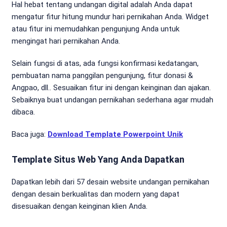
Hal hebat tentang undangan digital adalah Anda dapat
mengatur fitur hitung mundur hari pernikahan Anda. Widget
atau fitur ini memudahkan pengunjung Anda untuk
mengingat hari pernikahan Anda.
Selain fungsi di atas, ada fungsi konfirmasi kedatangan,
pembuatan nama panggilan pengunjung, fitur donasi &
Angpao, dll.. Sesuaikan fitur ini dengan keinginan dan ajakan.
Sebaiknya buat undangan pernikahan sederhana agar mudah
dibaca.
Baca juga:
Download Template Powerpoint Unik
Template Situs Web Yang Anda Dapatkan
Dapatkan lebih dari 57 desain website undangan pernikahan
dengan desain berkualitas dan modern yang dapat
disesuaikan dengan keinginan klien Anda.