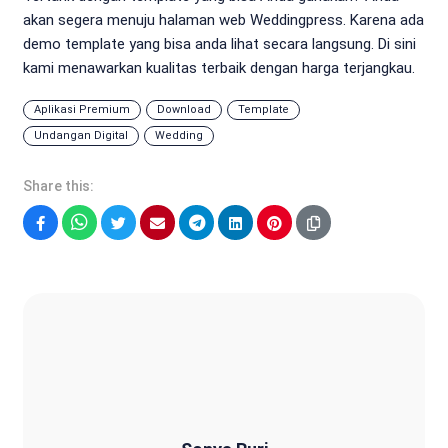
akan segera menuju halaman web Weddingpress. Karena ada
demo template yang bisa anda lihat secara langsung. Di sini
kami menawarkan kualitas terbaik dengan harga terjangkau.
Aplikasi Premium
Download
Template
Undangan Digital
Wedding
Share this:
Facebook
WhatsApp
Twitter
Email
Telegram
LinkedIn
Pinterest
Sonya Ruri