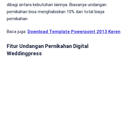
dibagi antara kebutuhan lainnya. Biasanya undangan
pernikahan bisa menghabiskan 10% dari total biaya
pernikahan.
Baca juga:
Download Template Powerpoint 2013 Keren
Fitur Undangan Pernikahan Digital
Weddingpress