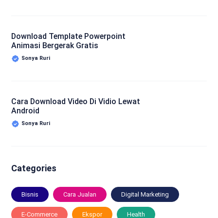
Download Template Powerpoint
Animasi Bergerak Gratis
Sonya Ruri
Cara Download Video Di Vidio Lewat
Android
Sonya Ruri
Categories
Bisnis
Cara Jualan
Digital Marketing
E-Commerce
Ekspor
Health