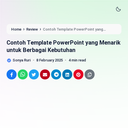
›
›
Home
Review
Contoh Template PowerPoint yang
Menarik untuk Berbagai Kebutuhan
Contoh Template PowerPoint yang Menarik
untuk Berbagai Kebutuhan
Sonya Ruri
8 February 2025
4 min read
Facebook
WhatsApp
Twitter
Email
Telegram
LinkedIn
Pinterest