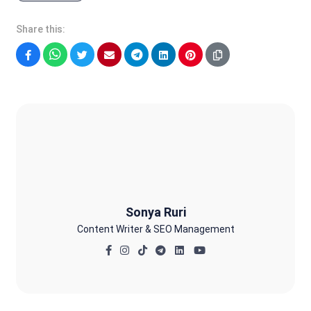
Share this:
Facebook
WhatsApp
Twitter
Email
Telegram
LinkedIn
Pinterest
Sonya Ruri
Sonya Ruri
Content Writer & SEO Management