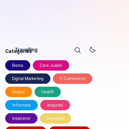
Travelling
Categories
Bisnis
Cara Jualan
Digital Marketing
E-Commerce
Ekspor
Health
Informasi
Inspirasi
Inspirator
Investasi