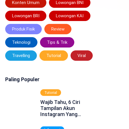
Konten Umum
Lowongan BNI
Lowongan BRI
Lowongan KAI
Produk Fisik
Review
Teknologi
Tips & Trik
Travelling
Tutorial
Viral
Paling Populer
Tutorial
Wajib Tahu, 6 Ciri
Tampilan Akun
Instagram Yang
Dinonaktifkan