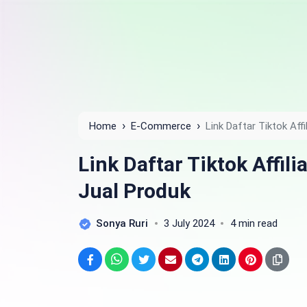
›
›
Home
E-Commerce
Link Daftar Tiktok Aff
Link Daftar Tiktok Affil
Jual Produk
Sonya Ruri
3 July 2024
4 min read
Facebook
WhatsApp
Twitter
Email
Telegram
LinkedIn
Pinterest